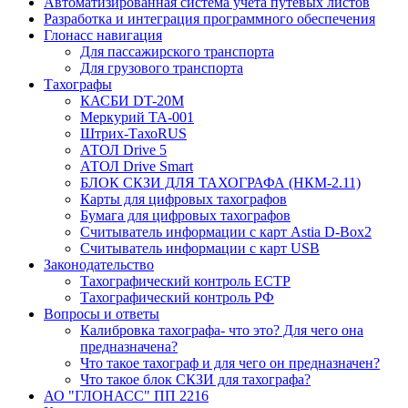
Автоматизированная система учета путевых листов
Разработка и интеграция программного обеспечения
Глонасс навигация
Для пассажирского транспорта
Для грузового транспорта
Тахографы
КАСБИ DT-20М
Меркурий ТА-001
Штрих-ТахоRUS
АТОЛ Drive 5
АТОЛ Drive Smart
БЛОК СКЗИ ДЛЯ ТАХОГРАФА (НКМ-2.11)
Карты для цифровых тахографов
Бумага для цифровых тахографов
Считыватель информации с карт Astia D-Box2
Считыватель информации с карт USB
Законодательство
Тахографический контроль ЕСТР
Тахографический контроль РФ
Вопросы и ответы
Калибровка тахографа- что это? Для чего она
предназначена?
Что такое тахограф и для чего он предназначен?
Что такое блок СКЗИ для тахографа?
АО "ГЛОНАСС" ПП 2216