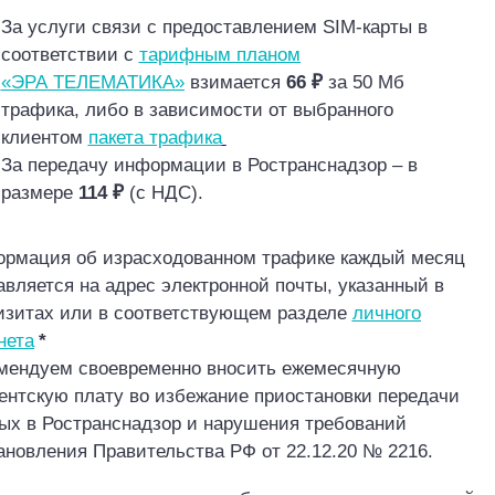
За услуги связи с предоставле
нием SIM
-карты
в
соответствии с
тарифным планом
«ЭРА ТЕЛЕМАТИКА»
взимается
66 ₽
за 50 Мб
трафика, либо в зависимости от
выбранного
клиентом
пакета трафика
За передачу информации в
Ространснадзор
– в
размере
114 ₽
(с НДС).
рмация об израсходованном трафике каждый месяц
авляется на адрес электронной почты, указанный в
изитах или в соответствующем разделе
личного
нета
*
мендуем своевременно вносить ежемесячную
ентскую плату во избежание приостановки передачи
ых в
Ространснадзор
и нарушения требований
ановления Правительства РФ от 22.12.20 № 2216.