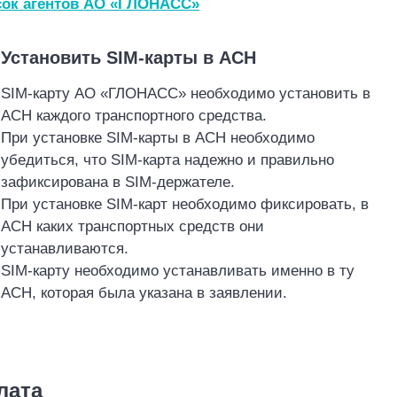
ок агентов АО «ГЛОНАСС»
. Установить SIM
-карты в АСН
SIM
-карту АО «‎ГЛОНАСС» необходимо установить в
АСН каждого транспортного средства.
При установке SIM
-карты в АСН необходимо
убедиться, что SIM
-карта надежно и правильно
зафиксирована в SIM
-держателе.
При установке SIM
-карт необходимо фиксировать, в
АСН каких транспортных средств они
устанавливаются.
SIM-карту необходимо устанавливать именно в ту
АСН, которая была указана в заявлении
.
г 4
лата