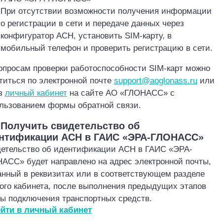
При отсутствии возможности получения информации
о регистрации в сети и передаче данных через
конфигуратор АСН, установить SIM
-карту, в
мобильный телефон и проверить регистрацию в сети.
опросам проверки работоспособности SIM
-карт можно
титься по электронной почте
support@aoglonass.ru
или
з
личн
ы
й кабинет
на сайте АО «‎ГЛОНАСС» с
льзованием формы обратной связи.
. Получить свидетельство об
нтификации АСН в ГАИС «ЭРА-ГЛОНАСС»
етельство об идентификации АСН в ГАИС «ЭРА
-
АСС» будет направлено на адрес электронной почты,
анный в реквизитах или в соответствующем разделе
ого кабинета, после выполнения предыдущих этапов
ы подключения транспортных средств.
йти в личный кабинет