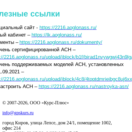
лезные ссылки
иальный сайт -
https://2216.aoglonass.ru/
ый кабинет –
https://lk.aoglonass.ru/
менты
–
https://2216.aoglonass.ru/dokumenty/
чень сертифицированной АСН
–
://2216.aoglonass.ru/upload/iblock/b1f/birad1nvywgwj43n9l
чень поддерживаемых моделей АСН, установленных
1.09.2021
–
://2216.aoglonass.ru/upload/iblock/4c8/4toptdmrieibgc8uj6x
настроить АСН –
https://2216.aoglonass.ru/nastroyka-asn/
© 2007-2026, ООО «Курс-Плюс»
info@gpskurs.ru
город Киров, улица Лепсе, дом 24/1, помещение 1002,
офис 214