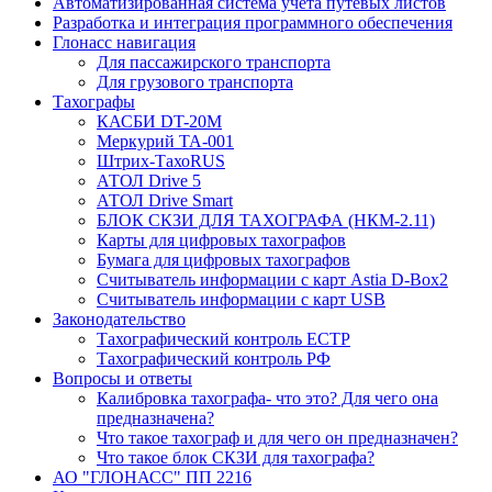
Автоматизированная система учета путевых листов
Разработка и интеграция программного обеспечения
Глонасс навигация
Для пассажирского транспорта
Для грузового транспорта
Тахографы
КАСБИ DT-20М
Меркурий ТА-001
Штрих-ТахоRUS
АТОЛ Drive 5
АТОЛ Drive Smart
БЛОК СКЗИ ДЛЯ ТАХОГРАФА (НКМ-2.11)
Карты для цифровых тахографов
Бумага для цифровых тахографов
Считыватель информации с карт Astia D-Box2
Считыватель информации с карт USB
Законодательство
Тахографический контроль ЕСТР
Тахографический контроль РФ
Вопросы и ответы
Калибровка тахографа- что это? Для чего она
предназначена?
Что такое тахограф и для чего он предназначен?
Что такое блок СКЗИ для тахографа?
АО "ГЛОНАСС" ПП 2216