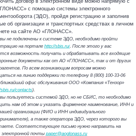
ючить договор в электронном виде можно напрямую с
‎ГЛОНАСС» с помощью системы электронного
ментооборота (ЭДО), пройдя регистрацию и заполнив
ые об организации и транспортных средствах в личном
нете на сайте АО «‎ГЛОНАСС».
 вы не подключены к системе ЭДО, необходимо пройти
страцию на портале
http://sbi
s
.ru/
. После этого у вас
ится возможность получать и обрабатывать все входящие
тронные документы как от АО «‎ГЛОНАСС», так и от других
рагентов. По всем возникающим вопросам можно
аться на линию поддержки по телефону 8 (800) 100
-33
-06
в ближайший офис обслуживания ООО «Компания «Тензор»
//sbis.ru/contacts
).
 вы пользуетесь системой ЭДО, но не СБИС, то н
еобходимо
щить нам об этом и указать фирменное наименование, ИНН и
вашей организации (ФИО и ИНН индивидуального
принимателя), а также оператора ЭДО, через которого вы
таете. Соответствующее письмо нужно направить на
с электронной почты
paper@aoglonass.ru