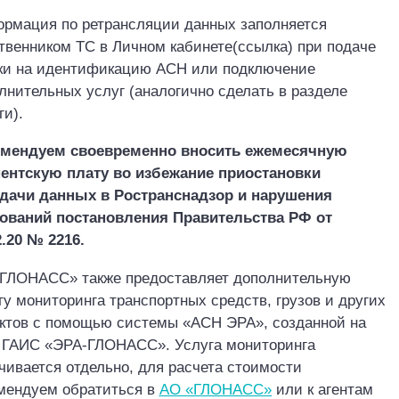
рмация по ретрансляции данных заполняется
твенником ТС в Личном кабинете(ссылка) при подаче
ки на идентификацию АСН или подключение
лнительных услуг (аналогично сделать в разделе
ги).
мендуем своевременно вносить ежемесячную
ентскую плату во избежание приостановки
едачи данных в
Ространснадзор
и нарушения
ований постановления Правительства РФ от
2.20 № 2216.
‎ГЛОНАСС» также предоставляет дополнительную
гу мониторинга транспортных средств, грузов и других
ктов с помощью системы «АСН ЭРА», созданной на
 ГАИС «ЭРА
ГЛОНАСС». Услуга мониторинга
‑
чивается отдельно, для расчета стоимости
мендуем обратиться в
АО «‎ГЛОНАСС»
или к агентам