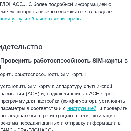
‎ГЛОНАСС». С более подробной информацией о
еме мониторинга можно ознакомиться в разделе
ания услуги облачного мониторинга
.
г 5
идетельство
. Проверить работоспособность SIM
-карты в
Н
ерить работоспособность SIM
-карты:
установить SIM
-карту в аппаратуру спутниковой
навигации (АСН) и, подключившись к АСН через
программу для настройки (конфигуратор), установить
параметры
в соответствии с
инструкцией
и проверить
последовательно: регистрацию в сети, активацию
режима передачи данных и отправку информации в
ГАИС «ЭРА-ГЛОНАСС»