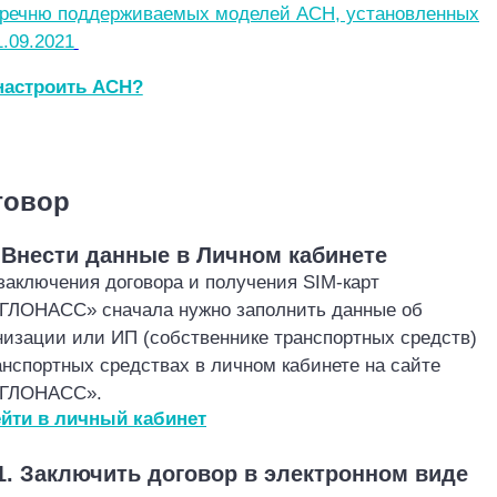
речню поддерживаемых моделей АСН, установленных
1.09.2021
настроить АСН?
г 2
говор
.
Внести данные в Личном кабинете
заключения договора и получения SIM
-карт
‎ГЛОНАСС» сначала нужно заполнить данные об
низации или ИП (собственнике транспортных средств)
анспортных средствах в личном кабинете на сайте
‎ГЛОНАСС».
йти в личный кабин
е
т
.1. Заключить договор в электронном виде