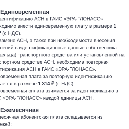
. Единовременная
дентификацию АСН в ГАИС «ЭРА
-ГЛОНАСС»
ходимо внести единовременную плату в размере
1
₽
(с НДС).
замене АСН, а также при необходимости внесения
нений в идентификационные данные собственника
дельца) транспортного средства или установленной на
спортном средстве АСН, необходима повторная
тификация АСН в ГАИС «ЭРА
-ГЛОНАСС».
овременная плата за повторную идентификацию
ается в размере
1 314 ₽
(с НДС).
овременная оплата взимается за идентификацию в
С «ЭРА
-ГЛОНАСС» каждой единицы АСН.
. Ежемесячная
есячная абонентская плата складывается из
ежей: