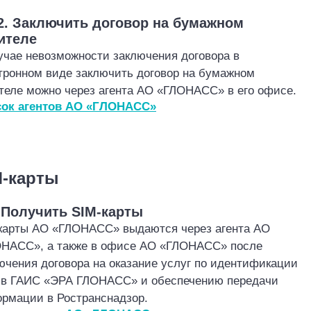
.2. Заключить договор на бумажном
ителе
учае невозможности заключения договора в
тронном виде заключить договор на бумажном
теле можно через агент
а
АО «‎ГЛОНАСС» в
его офисе.
ок агентов АО «ГЛОНАСС»
г 3
M-карты
. Получить SIM
-карты
карты АО «ГЛОНАСС» выдаются через агента
АО
ОНАСС
»
, а также в офисе АО
«
ГЛОНАСС
»
после
ючения договора на оказание услуг по идентификации
в ГАИС «ЭРА ГЛОНАСС» и обеспечению передачи
ормации в
Ространснадзор
.