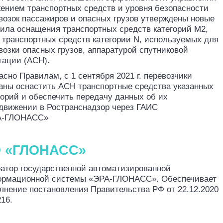
ением транспортных сред
ств и уровня безопасности
возок пассажиров и опасных грузов утверждены новые
ила оснащения транспортных средств категорий М2,
 транспортных средств категории N, используемых для
возки опасных грузов, аппаратурой спутниковой
гации (АСН).
асно Правилам, с 1 сентября 2021 г. перевозчики
аны оснастить АСН транспортные средства указанных
горий и обеспечить передачу данных об их
движении в
Ространснадзор
через ГАИС
А
ГЛОНАСС»
‑
 «ГЛОНАСС»
ратор государственной автоматизированной
ормационной системы
«
ЭРА-ГЛОНАСС
».
О
беспечивает
лнение постановления Правительства РФ от 22.12.2020
16.