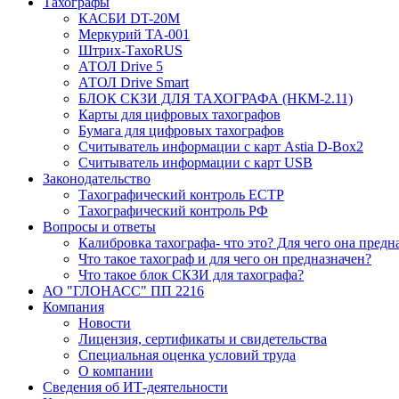
Тахографы
КАСБИ DT-20М
Меркурий ТА-001
Штрих-ТахоRUS
АТОЛ Drive 5
АТОЛ Drive Smart
БЛОК СКЗИ ДЛЯ ТАХОГРАФА (НКМ-2.11)
Карты для цифровых тахографов
Бумага для цифровых тахографов
Считыватель информации с карт Astia D-Box2
Считыватель информации с карт USB
Законодательство
Тахографический контроль ЕСТР
Тахографический контроль РФ
Вопросы и ответы
Калибровка тахографа- что это? Для чего она предн
Что такое тахограф и для чего он предназначен?
Что такое блок СКЗИ для тахографа?
АО "ГЛОНАСС" ПП 2216
Компания
Новости
Лицензия, сертификаты и свидетельства
Специальная оценка условий труда
О компании
Сведения об ИТ-деятельности