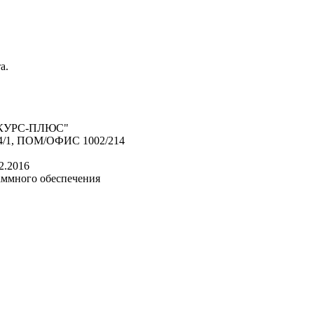
а.
КУРС-ПЛЮС"
4/1, ПОМ/ОФИС 1002/214
2.2016
аммного обеспечения