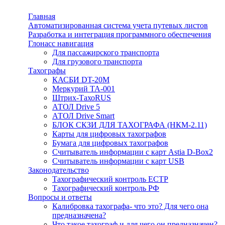
Главная
Автоматизированная система учета путевых листов
Разработка и интеграция программного обеспечения
Глонасс навигация
Для пассажирского транспорта
Для грузового транспорта
Тахографы
КАСБИ DT-20М
Меркурий ТА-001
Штрих-ТахоRUS
АТОЛ Drive 5
АТОЛ Drive Smart
БЛОК СКЗИ ДЛЯ ТАХОГРАФА (НКМ-2.11)
Карты для цифровых тахографов
Бумага для цифровых тахографов
Считыватель информации с карт Astia D-Box2
Считыватель информации с карт USB
Законодательство
Тахографический контроль ЕСТР
Тахографический контроль РФ
Вопросы и ответы
Калибровка тахографа- что это? Для чего она
предназначена?
Что такое тахограф и для чего он предназначен?