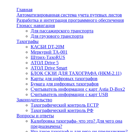
Главная
Автоматизированная система учета путевых листов
Разработка и интеграция программного обеспечения
Глонасс навигация
Для пассажирского транспорта
Для грузового транспорта
Тахографы
КАСБИ DT-20М
Меркурий ТА-001
Штрих-ТахоRUS
АТОЛ Drive 5
АТОЛ Drive Smart
БЛОК СКЗИ ДЛЯ ТАХОГРАФА (НКМ-2.11)
Карты для цифровых тахографов
Бумага для цифровых тахографов
Считыватель информации с карт Astia D-Box2
Считыватель информации с карт USB
Законодательство
Тахографический контроль ЕСТР
Тахографический контроль РФ
Вопросы и ответы
Калибровка тахографа- что это? Для чего она
предназначена?
Что такое тахограф и для чего он предназначен?